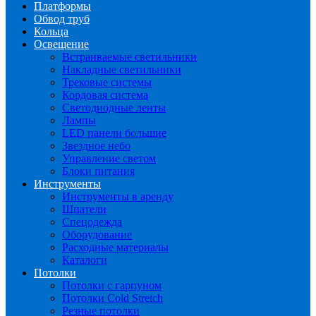
Платформы
Обвод труб
Кольца
Освещение
Встраиваемые светильники
Накладные светильники
Трековые системы
Кордовая система
Светодиодные ленты
Лампы
LED панели большие
Звездное небо
Управление светом
Блоки питания
Инструменты
Инструменты в аренду
Шпатели
Спецодежда
Оборудование
Расходные материалы
Каталоги
Потолки
Потолки с гарпуном
Потолки Cold Stretch
Резные потолки