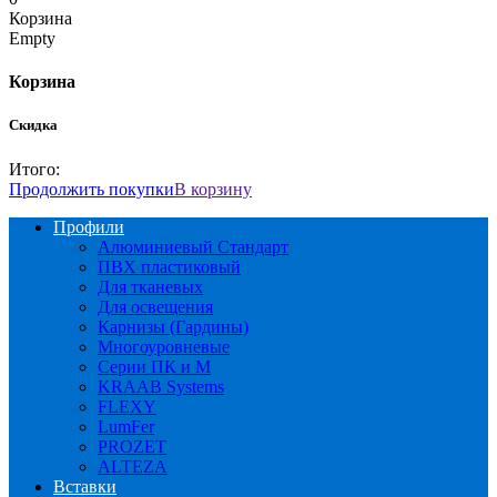
Корзина
Empty
Корзина
Скидка
Итого:
Продолжить покупки
В корзину
Профили
Алюминиевый Стандарт
ПВХ пластиковый
Для тканевых
Для освещения
Карнизы (Гардины)
Многоуровневые
Серии ПК и М
KRAAB Systems
FLEXY
LumFer
PROZET
ALTEZA
Вставки