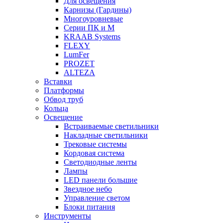
Для освещения
Карнизы (Гардины)
Многоуровневые
Серии ПК и М
KRAAB Systems
FLEXY
LumFer
PROZET
ALTEZA
Вставки
Платформы
Обвод труб
Кольца
Освещение
Встраиваемые светильники
Накладные светильники
Трековые системы
Кордовая система
Светодиодные ленты
Лампы
LED панели большие
Звездное небо
Управление светом
Блоки питания
Инструменты