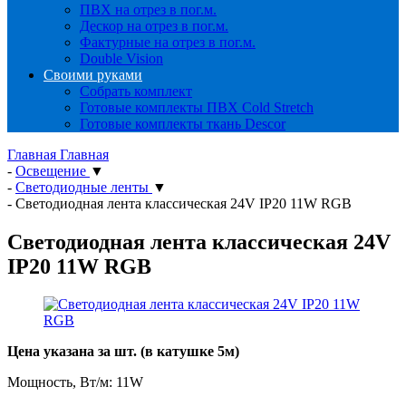
ПВХ на отрез в пог.м.
Дескор на отрез в пог.м.
Фактурные на отрез в пог.м.
Double Vision
Своими руками
Собрать комплект
Готовые комплекты ПВХ Cold Stretch
Готовые комплекты ткань Descor
Главная
Главная
-
Освещение
▼
-
Светодиодные ленты
▼
-
Светодиодная лента классическая 24V IP20 11W RGB
Светодиодная лента классическая 24V
IP20 11W RGB
Цена указана за шт. (в катушке 5м)
Мощность, Вт/м: 11W