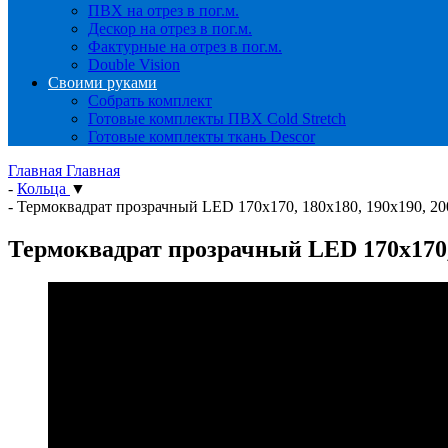
ПВХ на отрез в пог.м.
Дескор на отрез в пог.м.
Фактурные на отрез в пог.м.
Double Vision
Своими руками
Собрать комплект
Готовые комплекты ПВХ Cold Stretch
Готовые комплекты ткань Descor
Главная
Главная
-
Кольца
▼
-
Термоквадрат прозрачный LED 170x170, 180x180, 190x190, 200
Термоквадрат прозрачный LED 170x170, 1