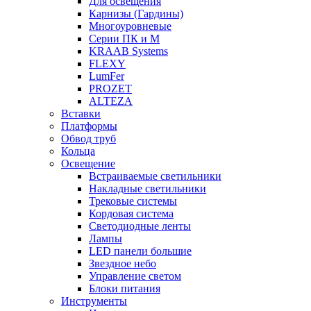
Для освещения
Карнизы (Гардины)
Многоуровневые
Серии ПК и М
KRAAB Systems
FLEXY
LumFer
PROZET
ALTEZA
Вставки
Платформы
Обвод труб
Кольца
Освещение
Встраиваемые светильники
Накладные светильники
Трековые системы
Кордовая система
Светодиодные ленты
Лампы
LED панели большие
Звездное небо
Управление светом
Блоки питания
Инструменты