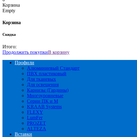
Корзина
Empty
Корзина
Скидка
Итого:
Продолжить покупки
В корзину
Профили
Алюминиевый Стандарт
ПВХ пластиковый
Для тканевых
Для освещения
Карнизы (Гардины)
Многоуровневые
Серии ПК и М
KRAAB Systems
FLEXY
LumFer
PROZET
ALTEZA
Вставки