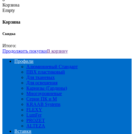
Корзина
Empty
Корзина
Скидка
Итого:
Продолжить покупки
В корзину
Профили
Алюминиевый Стандарт
ПВХ пластиковый
Для тканевых
Для освещения
Карнизы (Гардины)
Многоуровневые
Серии ПК и М
KRAAB Systems
FLEXY
LumFer
PROZET
ALTEZA
Вставки