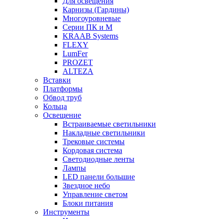
Для освещения
Карнизы (Гардины)
Многоуровневые
Серии ПК и М
KRAAB Systems
FLEXY
LumFer
PROZET
ALTEZA
Вставки
Платформы
Обвод труб
Кольца
Освещение
Встраиваемые светильники
Накладные светильники
Трековые системы
Кордовая система
Светодиодные ленты
Лампы
LED панели большие
Звездное небо
Управление светом
Блоки питания
Инструменты