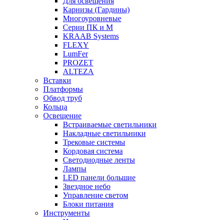
Для освещения
Карнизы (Гардины)
Многоуровневые
Серии ПК и М
KRAAB Systems
FLEXY
LumFer
PROZET
ALTEZA
Вставки
Платформы
Обвод труб
Кольца
Освещение
Встраиваемые светильники
Накладные светильники
Трековые системы
Кордовая система
Светодиодные ленты
Лампы
LED панели большие
Звездное небо
Управление светом
Блоки питания
Инструменты