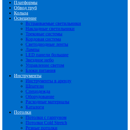
Платформы
Обвод труб
Кольца
Освещение
Встраиваемые светильники
Накладные светильники
Трековые системы
Кордовая система
Светодиодные ленты
Лампы
LED панели большие
Звездное небо
Управление светом
Блоки питания
Инструменты
Инструменты в аренду
Шпатели
Спецодежда
Оборудование
Расходные материалы
Каталоги
Потолки
Потолки с гарпуном
Потолки Cold Stretch
Резные потолки