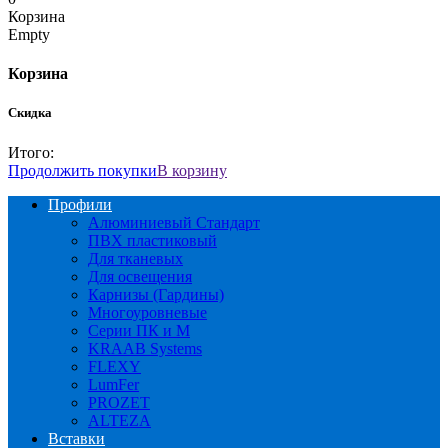
Корзина
Empty
Корзина
Скидка
Итого:
Продолжить покупки
В корзину
Профили
Алюминиевый Стандарт
ПВХ пластиковый
Для тканевых
Для освещения
Карнизы (Гардины)
Многоуровневые
Серии ПК и М
KRAAB Systems
FLEXY
LumFer
PROZET
ALTEZA
Вставки