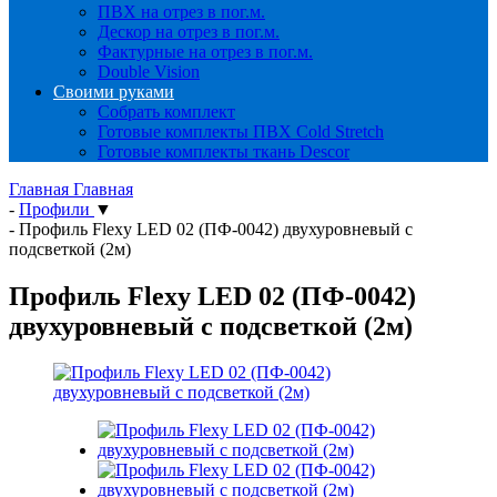
ПВХ на отрез в пог.м.
Дескор на отрез в пог.м.
Фактурные на отрез в пог.м.
Double Vision
Своими руками
Собрать комплект
Готовые комплекты ПВХ Cold Stretch
Готовые комплекты ткань Descor
Главная
Главная
-
Профили
▼
-
Профиль Flexy LED 02 (ПФ-0042) двухуровневый с
подсветкой (2м)
Профиль Flexy LED 02 (ПФ-0042)
двухуровневый с подсветкой (2м)