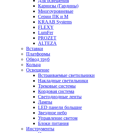
Для освещения
Карнизы (Гардины)
Многоуровневые
Серии ПК и М
KRAAB Systems
FLEXY
LumFer
PROZET
ALTEZA
Вставки
Платформы
Обвод труб
Кольца
Освещение
Встраиваемые светильники
Накладные светильники
Трековые системы
Кордовая система
Светодиодные ленты
Лампы
LED панели большие
Звездное небо
Управление светом
Блоки питания
Инструменты