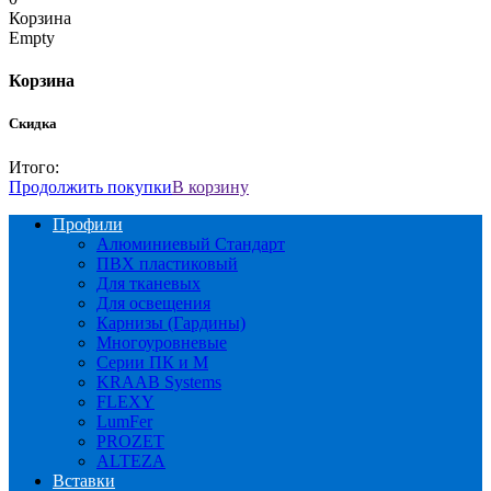
Корзина
Empty
Корзина
Скидка
Итого:
Продолжить покупки
В корзину
Профили
Алюминиевый Стандарт
ПВХ пластиковый
Для тканевых
Для освещения
Карнизы (Гардины)
Многоуровневые
Серии ПК и М
KRAAB Systems
FLEXY
LumFer
PROZET
ALTEZA
Вставки