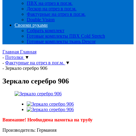
ПВХ на отрез в пог.м.
Дескор на отрез в пог.м.
Фактурные на отрез в пог.м.
Double Vision
Своими руками
Собрать комплект
Готовые комплекты ПВХ Cold Stretch
Готовые комплекты ткань Descor
Главная
Главная
-
Потолки
▼
-
Фактурные на отрез в пог.м.
▼
-
Зеркало серебро 906
Зеркало серебро 906
Внимание! Необходима намотка на трубу
Производитель: Германия