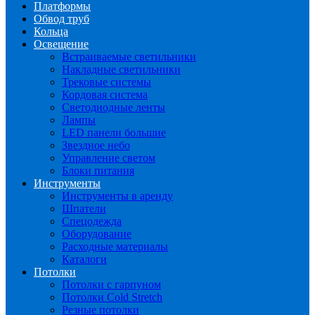
Платформы
Обвод труб
Кольца
Освещение
Встраиваемые светильники
Накладные светильники
Трековые системы
Кордовая система
Светодиодные ленты
Лампы
LED панели большие
Звездное небо
Управление светом
Блоки питания
Инструменты
Инструменты в аренду
Шпатели
Спецодежда
Оборудование
Расходные материалы
Каталоги
Потолки
Потолки с гарпуном
Потолки Cold Stretch
Резные потолки