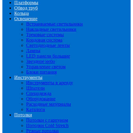
Платформы
Обвод труб
Кольца
Освещение
Встраиваемые светильники
Накладные светильники
Трековые системы
Кордовая система
Светодиодные ленты
Лампы
LED панели большие
Звездное небо
Управление светом
Блоки питания
Инструменты
Инструменты в аренду
Шпатели
Спецодежда
Оборудование
Расходные материалы
Каталоги
Потолки
Потолки с гарпуном
Потолки Cold Stretch
Резные потолки