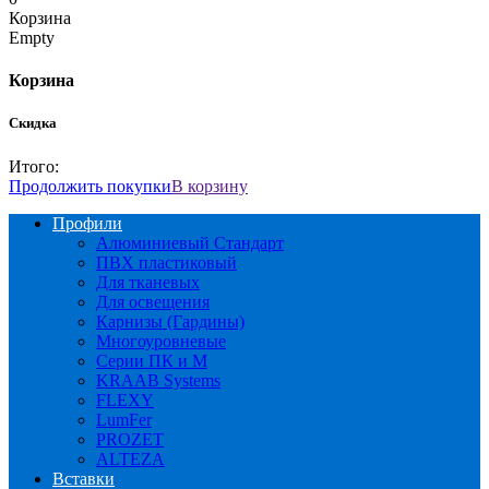
Корзина
Empty
Корзина
Скидка
Итого:
Продолжить покупки
В корзину
Профили
Алюминиевый Стандарт
ПВХ пластиковый
Для тканевых
Для освещения
Карнизы (Гардины)
Многоуровневые
Серии ПК и М
KRAAB Systems
FLEXY
LumFer
PROZET
ALTEZA
Вставки