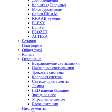
Для освещения
Карнизы (Гардины)
Многоуровневые
Серии ПК и М
KRAAB Systems
FLEXY
LumFer
PROZET
ALTEZA
Вставки
Платформы
Обвод труб
Кольца
Освещение
Встраиваемые светильники
Накладные светильники
Трековые системы
Кордовая система
Светодиодные ленты
Лампы
LED панели большие
Звездное небо
Управление светом
Блоки питания
Инструменты