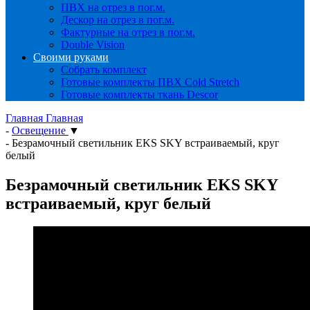
ПВХ на отрез в пог.м.
Дескор на отрез в пог.м.
Фактурные на отрез в пог.м.
Double Vision
Своими руками
Собрать комплект
Готовые комплекты ПВХ Cold Stretch
Готовые комплекты ткань Descor
Главная
Главная
-
Освещение
▼
-
Безрамочный светильник EKS SKY встраиваемый, круг
белый
Безрамочный светильник EKS SKY
встраиваемый, круг белый