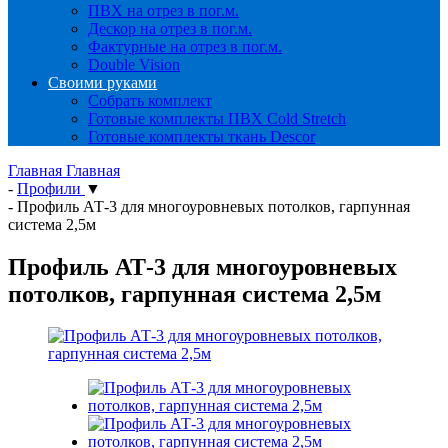
ПВХ на отрез в пог.м.
Дескор на отрез в пог.м.
Фактурные на отрез в пог.м.
Double Vision
Своими руками
Собрать комплект
Готовые комплекты ПВХ Cold Stretch
Готовые комплекты ткань Descor
Главная
Главная
-
Профили
▼
-
Профиль АТ-3 для многоуровневых потолков, гарпунная
система 2,5м
Профиль АТ-3 для многоуровневых
потолков, гарпунная система 2,5м