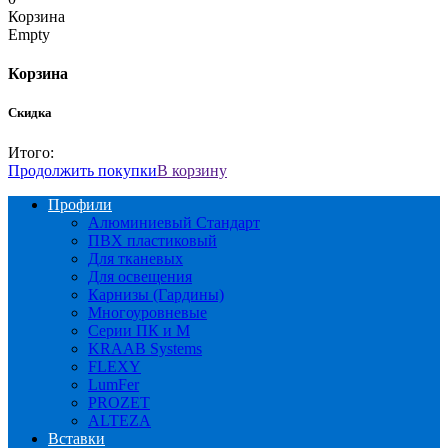
Корзина
Empty
Корзина
Скидка
Итого:
Продолжить покупки
В корзину
Профили
Алюминиевый Стандарт
ПВХ пластиковый
Для тканевых
Для освещения
Карнизы (Гардины)
Многоуровневые
Серии ПК и М
KRAAB Systems
FLEXY
LumFer
PROZET
ALTEZA
Вставки