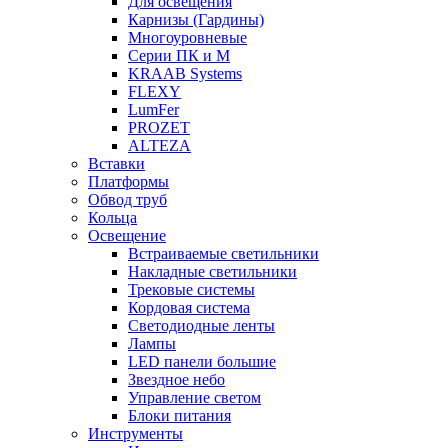
Для освещения
Карнизы (Гардины)
Многоуровневые
Серии ПК и М
KRAAB Systems
FLEXY
LumFer
PROZET
ALTEZA
Вставки
Платформы
Обвод труб
Кольца
Освещение
Встраиваемые светильники
Накладные светильники
Трековые системы
Кордовая система
Светодиодные ленты
Лампы
LED панели большие
Звездное небо
Управление светом
Блоки питания
Инструменты