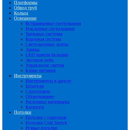
Платформы
Обвод труб
Кольца
Освещение
Встраиваемые светильники
Накладные светильники
Трековые системы
Кордовая система
Светодиодные ленты
Лампы
LED панели большие
Звездное небо
Управление светом
Блоки питания
Инструменты
Инструменты в аренду
Шпатели
Спецодежда
Оборудование
Расходные материалы
Каталоги
Потолки
Потолки с гарпуном
Потолки Cold Stretch
Резные потолки