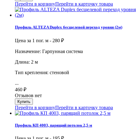
Перейти в корзину
Перейти в карточку товара
Профиль ALTEZA Duplex бесщелевой переход уровня (2м)
Цена за 1 пог. м -
280
₽
Назначение: Гарпунная система
Длина: 2 м
Тип крепления: стеновой
...
460
₽
Отзывов нет
Перейти в корзину
Перейти в карточку товара
Профиль КП 4003, парящий потолок 2,5 м
Цена за 1 пог. м -
195
₽