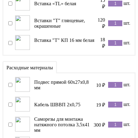
15
шт.
Вставка «TL» белая
₽
120
Вставки "Т" глянцевые,
шт.
окрашенные
₽
18
Вставка "Т" КП 16 мм белая
шт.
₽
Расходные материалы
Подвес прямой 60х27х0,8
шт.
10
₽
мм
шт.
Кабель ШВВП 2х0,75
19
₽
Саморезы для монтажа
шт.
натяжного потолка 3,5x41
300
₽
мм