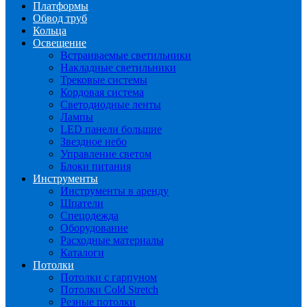
Платформы
Обвод труб
Кольца
Освещение
Встраиваемые светильники
Накладные светильники
Трековые системы
Кордовая система
Светодиодные ленты
Лампы
LED панели большие
Звездное небо
Управление светом
Блоки питания
Инструменты
Инструменты в аренду
Шпатели
Спецодежда
Оборудование
Расходные материалы
Каталоги
Потолки
Потолки с гарпуном
Потолки Cold Stretch
Резные потолки