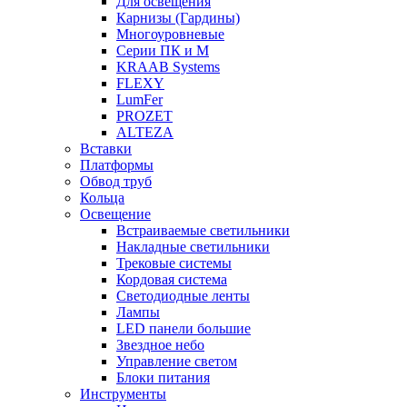
Для освещения
Карнизы (Гардины)
Многоуровневые
Серии ПК и М
KRAAB Systems
FLEXY
LumFer
PROZET
ALTEZA
Вставки
Платформы
Обвод труб
Кольца
Освещение
Встраиваемые светильники
Накладные светильники
Трековые системы
Кордовая система
Светодиодные ленты
Лампы
LED панели большие
Звездное небо
Управление светом
Блоки питания
Инструменты