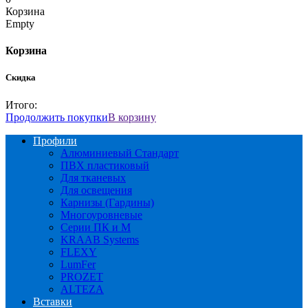
Корзина
Empty
Корзина
Скидка
Итого:
Продолжить покупки
В корзину
Профили
Алюминиевый Стандарт
ПВХ пластиковый
Для тканевых
Для освещения
Карнизы (Гардины)
Многоуровневые
Серии ПК и М
KRAAB Systems
FLEXY
LumFer
PROZET
ALTEZA
Вставки