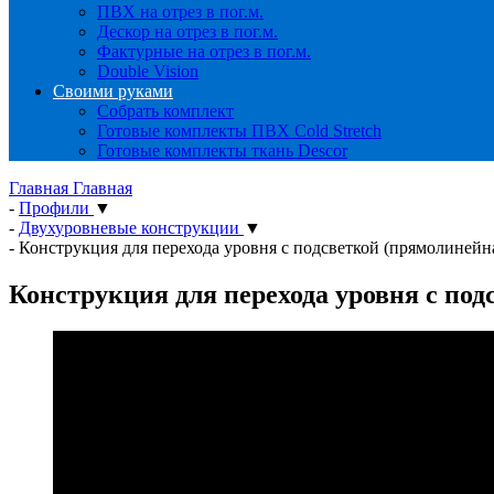
ПВХ на отрез в пог.м.
Дескор на отрез в пог.м.
Фактурные на отрез в пог.м.
Double Vision
Своими руками
Собрать комплект
Готовые комплекты ПВХ Cold Stretch
Готовые комплекты ткань Descor
Главная
Главная
-
Профили
▼
-
Двухуровневые конструкции
▼
-
Конструкция для перехода уровня с подсветкой (прямолинейн
Конструкция для перехода уровня с по