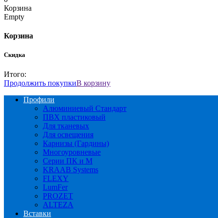
Корзина
Empty
Корзина
Скидка
Итого:
Продолжить покупки
В корзину
Профили
Алюминиевый Стандарт
ПВХ пластиковый
Для тканевых
Для освещения
Карнизы (Гардины)
Многоуровневые
Серии ПК и М
KRAAB Systems
FLEXY
LumFer
PROZET
ALTEZA
Вставки