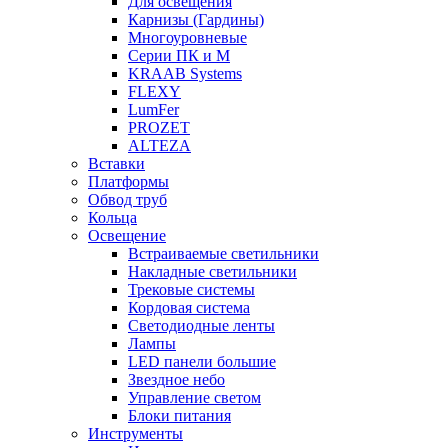
Для освещения
Карнизы (Гардины)
Многоуровневые
Серии ПК и М
KRAAB Systems
FLEXY
LumFer
PROZET
ALTEZA
Вставки
Платформы
Обвод труб
Кольца
Освещение
Встраиваемые светильники
Накладные светильники
Трековые системы
Кордовая система
Светодиодные ленты
Лампы
LED панели большие
Звездное небо
Управление светом
Блоки питания
Инструменты