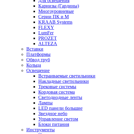
Для освещения
Карнизы (Гардины)
Многоуровневые
Серии ПК и М
KRAAB Systems
FLEXY
LumFer
PROZET
ALTEZA
Вставки
Платформы
Обвод труб
Кольца
Освещение
Встраиваемые светильники
Накладные светильники
Трековые системы
Кордовая система
Светодиодные ленты
Лампы
LED панели большие
Звездное небо
Управление светом
Блоки питания
Инструменты