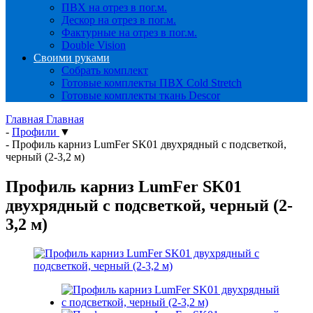
ПВХ на отрез в пог.м.
Дескор на отрез в пог.м.
Фактурные на отрез в пог.м.
Double Vision
Своими руками
Собрать комплект
Готовые комплекты ПВХ Cold Stretch
Готовые комплекты ткань Descor
Главная
Главная
-
Профили
▼
-
Профиль карниз LumFer SK01 двухрядный с подсветкой,
черный (2-3,2 м)
Профиль карниз LumFer SK01
двухрядный с подсветкой, черный (2-
3,2 м)