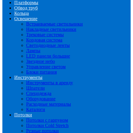
Платформы
Обвод труб
Кольца
Освещение
Встраиваемые светильники
Накладные светильники
Трековые системы
Кордовая система
Светодиодные ленты
Лампы
LED панели большие
Звездное небо
Управление светом
Блоки питания
Инструменты
Инструменты в аренду
Шпатели
Спецодежда
Оборудование
Расходные материалы
Каталоги
Потолки
Потолки с гарпуном
Потолки Cold Stretch
Резные потолки