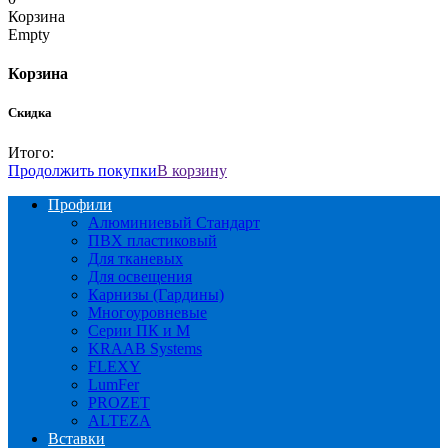
Корзина
Empty
Корзина
Скидка
Итого:
Продолжить покупки
В корзину
Профили
Алюминиевый Стандарт
ПВХ пластиковый
Для тканевых
Для освещения
Карнизы (Гардины)
Многоуровневые
Серии ПК и М
KRAAB Systems
FLEXY
LumFer
PROZET
ALTEZA
Вставки