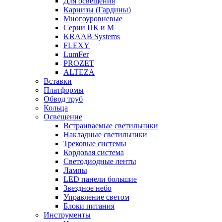
Для освещения
Карнизы (Гардины)
Многоуровневые
Серии ПК и М
KRAAB Systems
FLEXY
LumFer
PROZET
ALTEZA
Вставки
Платформы
Обвод труб
Кольца
Освещение
Встраиваемые светильники
Накладные светильники
Трековые системы
Кордовая система
Светодиодные ленты
Лампы
LED панели большие
Звездное небо
Управление светом
Блоки питания
Инструменты