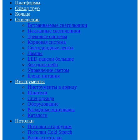
Платформы
Обвод труб
Кольца
Освещение
Встраиваемые светильники
Накладные светильники
Трековые системы
Кордовая система
Светодиодные ленты
Лампы
LED панели большие
Звездное небо
Управление светом
Блоки питания
Инструменты
Инструменты в аренду
Шпатели
Спецодежда
Оборудование
Расходные материалы
Каталоги
Потолки
Потолки с гарпуном
Потолки Cold Stretch
Резные потолки