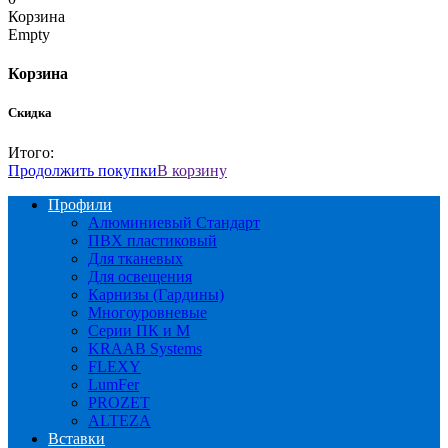
Корзина
Empty
Корзина
Скидка
Итого:
Продолжить покупки
В корзину
Профили
Алюминиевый Стандарт
ПВХ пластиковый
Для тканевых
Для освещения
Карнизы (Гардины)
Многоуровневые
Серии ПК и М
KRAAB Systems
FLEXY
LumFer
PROZET
ALTEZA
Вставки