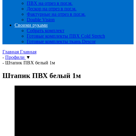
ПВХ на отрез в пог.м.
Дескор на отрез в пог.м.
Фактурные на отрез в пог.м.
Double Vision
Своими руками
Собрать комплект
Готовые комплекты ПВХ Cold Stretch
Готовые комплекты ткань Descor
Главная
Главная
-
Профили
▼
-
Штапик ПВХ белый 1м
Штапик ПВХ белый 1м