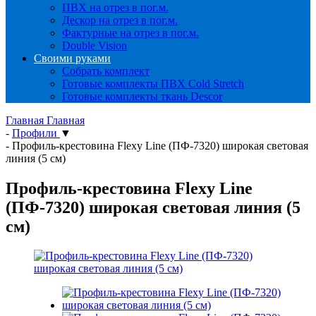
ПВХ на отрез в пог.м.
Дескор на отрез в пог.м.
Фактурные на отрез в пог.м.
Double Vision
Своими руками
Собрать комплект
Готовые комплекты ПВХ Cold Stretch
Готовые комплекты ткань Descor
Главная
Главная
-
Профили
▼
-
Профиль-крестовина Flexy Line (ПФ-7320) широкая световая
линия (5 см)
Профиль-крестовина Flexy Line
(ПФ-7320) широкая световая линия (5
см)