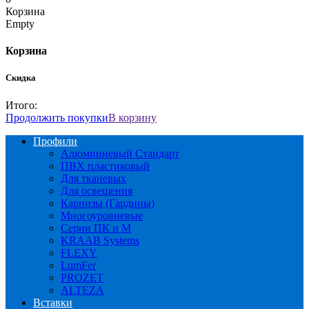
Корзина
Empty
Корзина
Скидка
Итого:
Продолжить покупки
В корзину
Профили
Алюминиевый Стандарт
ПВХ пластиковый
Для тканевых
Для освещения
Карнизы (Гардины)
Многоуровневые
Серии ПК и М
KRAAB Systems
FLEXY
LumFer
PROZET
ALTEZA
Вставки