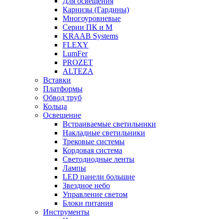
Для освещения
Карнизы (Гардины)
Многоуровневые
Серии ПК и М
KRAAB Systems
FLEXY
LumFer
PROZET
ALTEZA
Вставки
Платформы
Обвод труб
Кольца
Освещение
Встраиваемые светильники
Накладные светильники
Трековые системы
Кордовая система
Светодиодные ленты
Лампы
LED панели большие
Звездное небо
Управление светом
Блоки питания
Инструменты