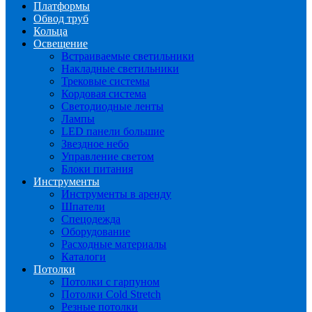
Платформы
Обвод труб
Кольца
Освещение
Встраиваемые светильники
Накладные светильники
Трековые системы
Кордовая система
Светодиодные ленты
Лампы
LED панели большие
Звездное небо
Управление светом
Блоки питания
Инструменты
Инструменты в аренду
Шпатели
Спецодежда
Оборудование
Расходные материалы
Каталоги
Потолки
Потолки с гарпуном
Потолки Cold Stretch
Резные потолки