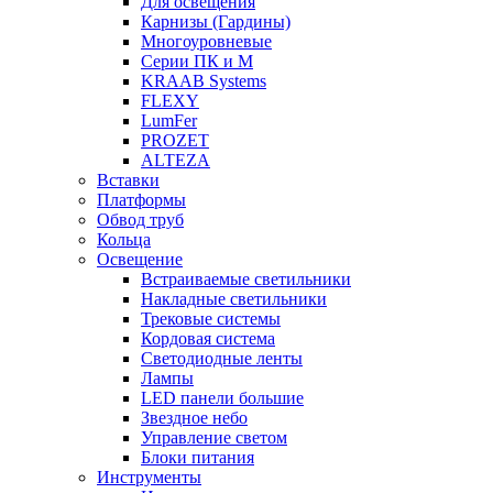
Для освещения
Карнизы (Гардины)
Многоуровневые
Серии ПК и М
KRAAB Systems
FLEXY
LumFer
PROZET
ALTEZA
Вставки
Платформы
Обвод труб
Кольца
Освещение
Встраиваемые светильники
Накладные светильники
Трековые системы
Кордовая система
Светодиодные ленты
Лампы
LED панели большие
Звездное небо
Управление светом
Блоки питания
Инструменты