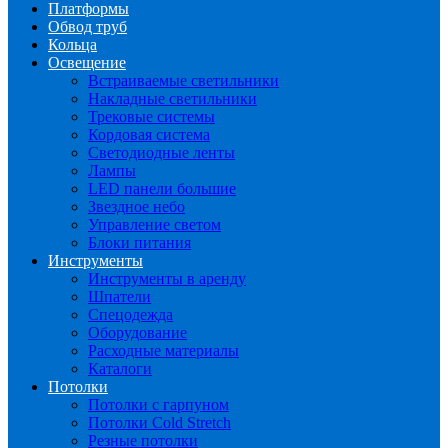
Платформы
Обвод труб
Кольца
Освещение
Встраиваемые светильники
Накладные светильники
Трековые системы
Кордовая система
Светодиодные ленты
Лампы
LED панели большие
Звездное небо
Управление светом
Блоки питания
Инструменты
Инструменты в аренду
Шпатели
Спецодежда
Оборудование
Расходные материалы
Каталоги
Потолки
Потолки с гарпуном
Потолки Cold Stretch
Резные потолки