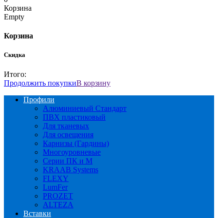
Корзина
Empty
Корзина
Скидка
Итого:
Продолжить покупки
В корзину
Профили
Алюминиевый Стандарт
ПВХ пластиковый
Для тканевых
Для освещения
Карнизы (Гардины)
Многоуровневые
Серии ПК и М
KRAAB Systems
FLEXY
LumFer
PROZET
ALTEZA
Вставки