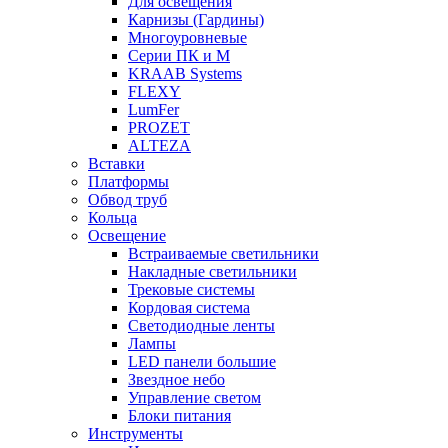
Для освещения
Карнизы (Гардины)
Многоуровневые
Серии ПК и М
KRAAB Systems
FLEXY
LumFer
PROZET
ALTEZA
Вставки
Платформы
Обвод труб
Кольца
Освещение
Встраиваемые светильники
Накладные светильники
Трековые системы
Кордовая система
Светодиодные ленты
Лампы
LED панели большие
Звездное небо
Управление светом
Блоки питания
Инструменты