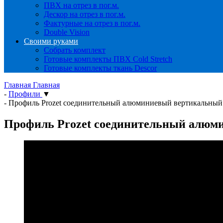
ПВХ на отрез в пог.м.
Дескор на отрез в пог.м.
Фактурные на отрез в пог.м.
Double Vision
Своими руками
Собрать комплект
Готовые комплекты ПВХ Cold Stretch
Готовые комплекты ткань Descor
Главная
Главная
-
Профили
▼
-
Профиль Prozet соединительный алюминиевый вертикальный
Профиль Prozet соединительный алюм