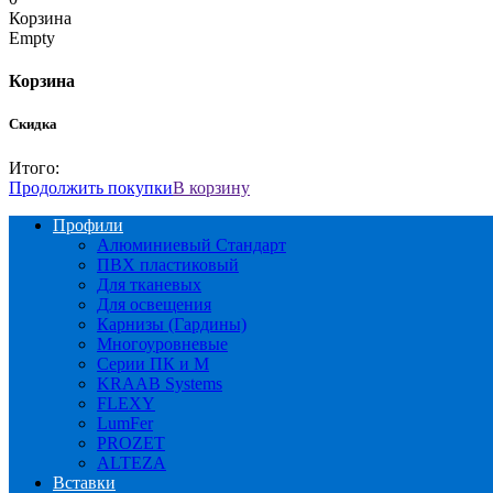
Корзина
Empty
Корзина
Скидка
Итого:
Продолжить покупки
В корзину
Профили
Алюминиевый Стандарт
ПВХ пластиковый
Для тканевых
Для освещения
Карнизы (Гардины)
Многоуровневые
Серии ПК и М
KRAAB Systems
FLEXY
LumFer
PROZET
ALTEZA
Вставки