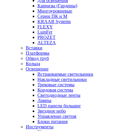
Для освещения
Карнизы (Гардины)
Многоуровневые
Серии ПК и М
KRAAB Systems
FLEXY
LumFer
PROZET
ALTEZA
Вставки
Платформы
Обвод труб
Кольца
Освещение
Встраиваемые светильники
Накладные светильники
Трековые системы
Кордовая система
Светодиодные ленты
Лампы
LED панели большие
Звездное небо
Управление светом
Блоки питания
Инструменты