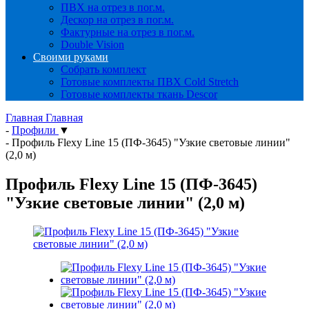
ПВХ на отрез в пог.м.
Дескор на отрез в пог.м.
Фактурные на отрез в пог.м.
Double Vision
Своими руками
Собрать комплект
Готовые комплекты ПВХ Cold Stretch
Готовые комплекты ткань Descor
Главная
Главная
-
Профили
▼
-
Профиль Flexy Line 15 (ПФ-3645) "Узкие световые линии"
(2,0 м)
Профиль Flexy Line 15 (ПФ-3645)
"Узкие световые линии" (2,0 м)