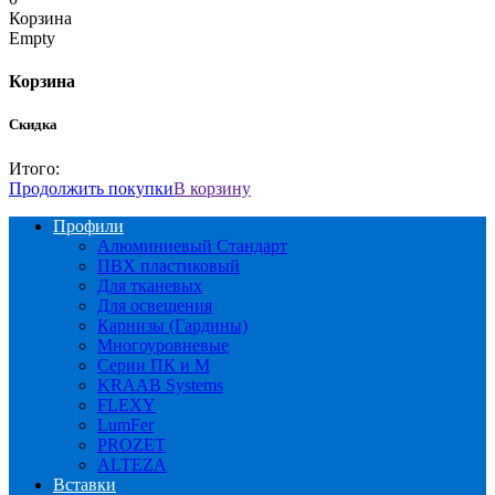
Корзина
Empty
Корзина
Скидка
Итого:
Продолжить покупки
В корзину
Профили
Алюминиевый Стандарт
ПВХ пластиковый
Для тканевых
Для освещения
Карнизы (Гардины)
Многоуровневые
Серии ПК и М
KRAAB Systems
FLEXY
LumFer
PROZET
ALTEZA
Вставки