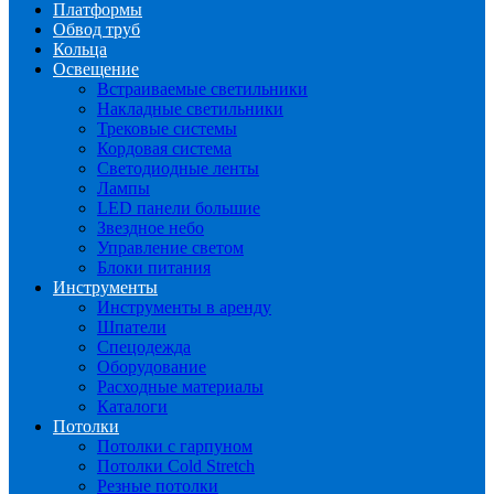
Платформы
Обвод труб
Кольца
Освещение
Встраиваемые светильники
Накладные светильники
Трековые системы
Кордовая система
Светодиодные ленты
Лампы
LED панели большие
Звездное небо
Управление светом
Блоки питания
Инструменты
Инструменты в аренду
Шпатели
Спецодежда
Оборудование
Расходные материалы
Каталоги
Потолки
Потолки с гарпуном
Потолки Cold Stretch
Резные потолки