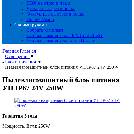
ПВХ на отрез в пог.м.
Дескор на отрез в пог.м.
Фактурные на отрез в пог.м.
Double Vision
Своими руками
Собрать комплект
Готовые комплекты ПВХ Cold Stretch
Готовые комплекты ткань Descor
Главная
Главная
-
Освещение
▼
-
Блоки питания
▼
-
Пылевлагозащитный блок питания УП IP67 24V 250W
Пылевлагозащитный блок питания
УП IP67 24V 250W
Гарантия 3 года
Мощность, Вт/м: 250W