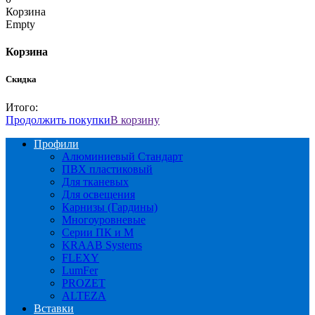
Корзина
Empty
Корзина
Скидка
Итого:
Продолжить покупки
В корзину
Профили
Алюминиевый Стандарт
ПВХ пластиковый
Для тканевых
Для освещения
Карнизы (Гардины)
Многоуровневые
Серии ПК и М
KRAAB Systems
FLEXY
LumFer
PROZET
ALTEZA
Вставки