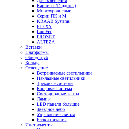
Для освещения
Карнизы (Гардины)
Многоуровневые
Серии ПК и М
KRAAB Systems
FLEXY
LumFer
PROZET
ALTEZA
Вставки
Платформы
Обвод труб
Кольца
Освещение
Встраиваемые светильники
Накладные светильники
Трековые системы
Кордовая система
Светодиодные ленты
Лампы
LED панели большие
Звездное небо
Управление светом
Блоки питания
Инструменты