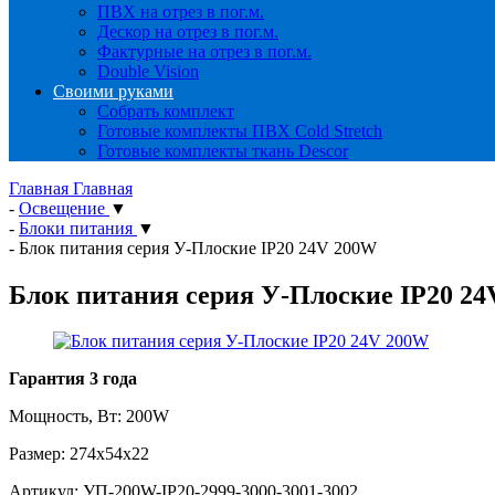
ПВХ на отрез в пог.м.
Дескор на отрез в пог.м.
Фактурные на отрез в пог.м.
Double Vision
Своими руками
Собрать комплект
Готовые комплекты ПВХ Cold Stretch
Готовые комплекты ткань Descor
Главная
Главная
-
Освещение
▼
-
Блоки питания
▼
-
Блок питания серия У-Плоские IP20 24V 200W
Блок питания серия У-Плоские IP20 2
Гарантия 3 года
Мощность, Вт: 200W
Размер: 274х54х22
Артикул:
УП-200W-IP20-2999-3000-3001-3002