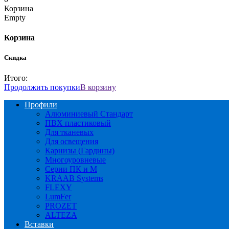
Корзина
Empty
Корзина
Скидка
Итого:
Продолжить покупки
В корзину
Профили
Алюминиевый Стандарт
ПВХ пластиковый
Для тканевых
Для освещения
Карнизы (Гардины)
Многоуровневые
Серии ПК и М
KRAAB Systems
FLEXY
LumFer
PROZET
ALTEZA
Вставки