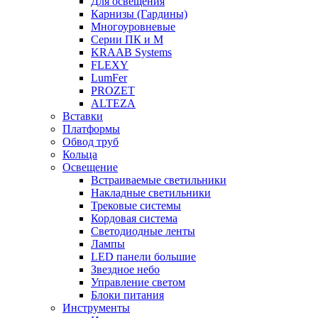
Для освещения
Карнизы (Гардины)
Многоуровневые
Серии ПК и М
KRAAB Systems
FLEXY
LumFer
PROZET
ALTEZA
Вставки
Платформы
Обвод труб
Кольца
Освещение
Встраиваемые светильники
Накладные светильники
Трековые системы
Кордовая система
Светодиодные ленты
Лампы
LED панели большие
Звездное небо
Управление светом
Блоки питания
Инструменты