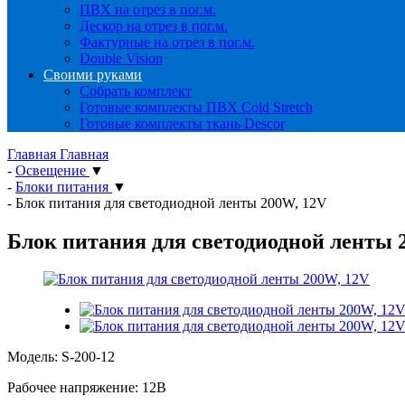
ПВХ на отрез в пог.м.
Дескор на отрез в пог.м.
Фактурные на отрез в пог.м.
Double Vision
Своими руками
Собрать комплект
Готовые комплекты ПВХ Cold Stretch
Готовые комплекты ткань Descor
Главная
Главная
-
Освещение
▼
-
Блоки питания
▼
-
Блок питания для светодиодной ленты 200W, 12V
Блок питания для светодиодной ленты 
Модель: S-200-12
Рабочее напряжение: 12В