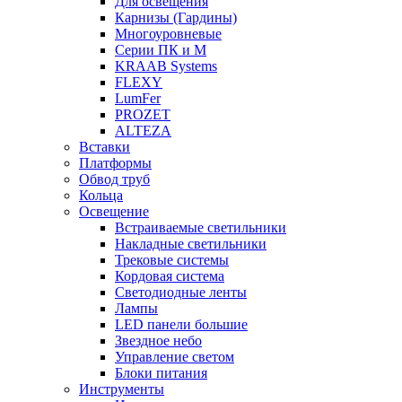
Для освещения
Карнизы (Гардины)
Многоуровневые
Серии ПК и М
KRAAB Systems
FLEXY
LumFer
PROZET
ALTEZA
Вставки
Платформы
Обвод труб
Кольца
Освещение
Встраиваемые светильники
Накладные светильники
Трековые системы
Кордовая система
Светодиодные ленты
Лампы
LED панели большие
Звездное небо
Управление светом
Блоки питания
Инструменты