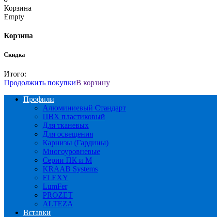
Корзина
Empty
Корзина
Скидка
Итого:
Продолжить покупки
В корзину
Профили
Алюминиевый Стандарт
ПВХ пластиковый
Для тканевых
Для освещения
Карнизы (Гардины)
Многоуровневые
Серии ПК и М
KRAAB Systems
FLEXY
LumFer
PROZET
ALTEZA
Вставки