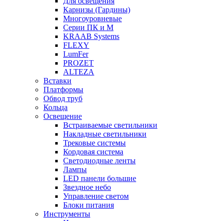
Для освещения
Карнизы (Гардины)
Многоуровневые
Серии ПК и М
KRAAB Systems
FLEXY
LumFer
PROZET
ALTEZA
Вставки
Платформы
Обвод труб
Кольца
Освещение
Встраиваемые светильники
Накладные светильники
Трековые системы
Кордовая система
Светодиодные ленты
Лампы
LED панели большие
Звездное небо
Управление светом
Блоки питания
Инструменты