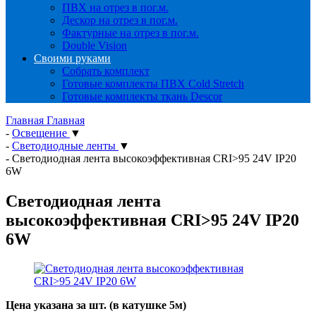
ПВХ на отрез в пог.м.
Дескор на отрез в пог.м.
Фактурные на отрез в пог.м.
Double Vision
Своими руками
Собрать комплект
Готовые комплекты ПВХ Cold Stretch
Готовые комплекты ткань Descor
Главная
Главная
-
Освещение
▼
-
Светодиодные ленты
▼
-
Светодиодная лента высокоэффективная CRI>95 24V IP20
6W
Светодиодная лента
высокоэффективная CRI>95 24V IP20
6W
Цена указана за шт. (в катушке 5м)