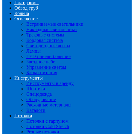
Платформы
Обвод труб
Кольца
Освещение
Встраиваемые светильники
Накладные светильники
Трековые системы
Кордовая система
Светодиодные ленты
Лампы
LED панели большие
Звездное небо
Управление светом
Блоки питания
Инструменты
Инструменты в аренду
Шпатели
Спецодежда
Оборудование
Расходные материалы
Каталоги
Потолки
Потолки с гарпуном
Потолки Cold Stretch
Резные потолки