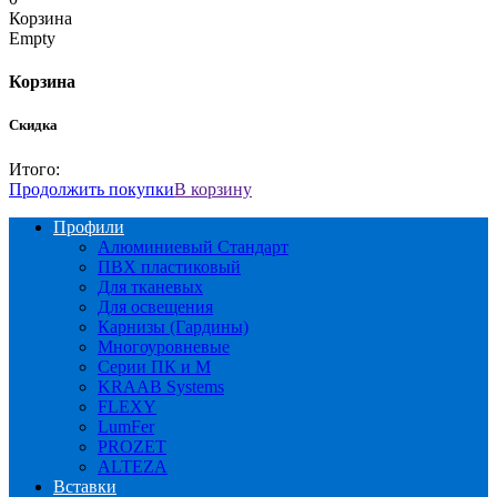
Корзина
Empty
Корзина
Скидка
Итого:
Продолжить покупки
В корзину
Профили
Алюминиевый Стандарт
ПВХ пластиковый
Для тканевых
Для освещения
Карнизы (Гардины)
Многоуровневые
Серии ПК и М
KRAAB Systems
FLEXY
LumFer
PROZET
ALTEZA
Вставки